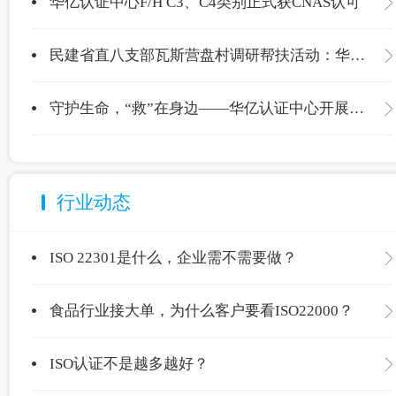
华亿认证中心F/H C3、C4类别正式获CNAS认可
民建省直八支部瓦斯营盘村调研帮扶活动：华亿认证中心爱心捐赠温暖校园
守护生命，“救”在身边——华亿认证中心开展应急救护专项培训
行业动态
ISO 22301是什么，企业需不需要做？
食品行业接大单，为什么客户要看ISO22000？
ISO认证不是越多越好？