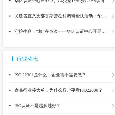
华亿认证中心F/H C3、C4类别正式获CNAS认可
民建省直八支部瓦斯营盘村调研帮扶活动：华亿认证中心爱心捐赠温暖校园
守护生命，“救”在身边——华亿认证中心开展应急救护专项培训
行业动态
ISO 22301是什么，企业需不需要做？
食品行业接大单，为什么客户要看ISO22000？
ISO认证不是越多越好？