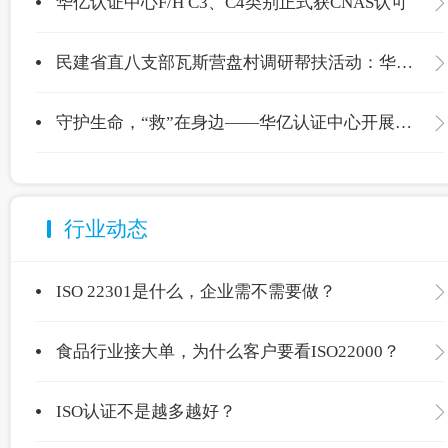
华亿认证中心F/H C3、C4类别正式获CNAS认可
民建省直八支部瓦斯营盘村调研帮扶活动：华亿认证中心爱心捐赠温暖校园
守护生命，“救”在身边——华亿认证中心开展应急救护专项培训
行业动态
ISO 22301是什么，企业需不需要做？
食品行业接大单，为什么客户要看ISO22000？
ISO认证不是越多越好？