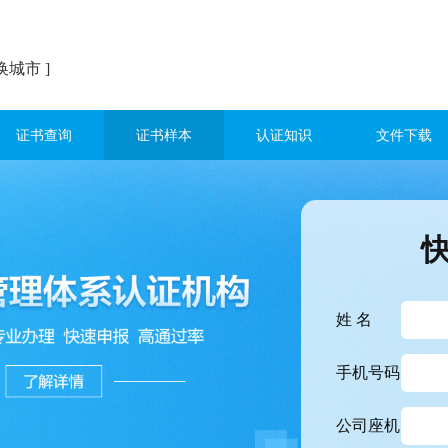
换城市 ]
证书查询
证书样本
认证知识
文件下载
姓 名
手机号码
公司座机