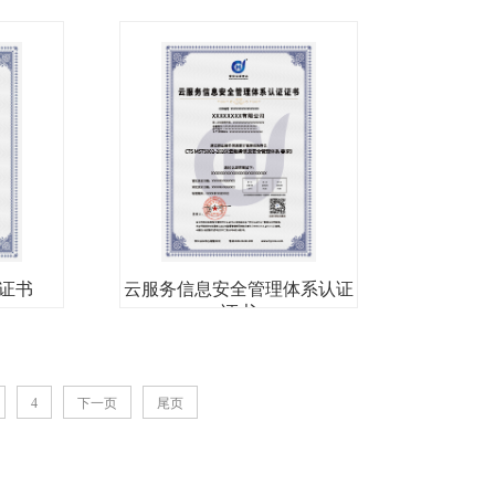
证书
云服务信息安全管理体系认证
证书
4
下一页
尾页