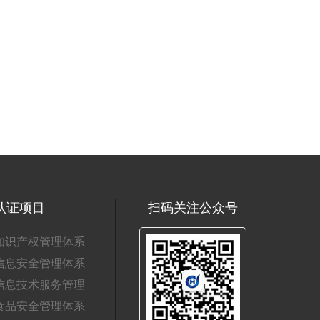
认证项目
扫码关注公众号
知识产权管理体系
信息安全管理体系
信息技术服务管理
食品安全管理体系