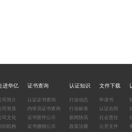
走进华亿
证书查询
认证知识
文件下载
公司简介
认证证书查询
行业动态
申请书
公司资质
内审员证书查询
行业标准
认证合同
公司文化
证书暂停公示
新闻快讯
社会责任
组织机构
证书撤销公示
政策法规
公开文件