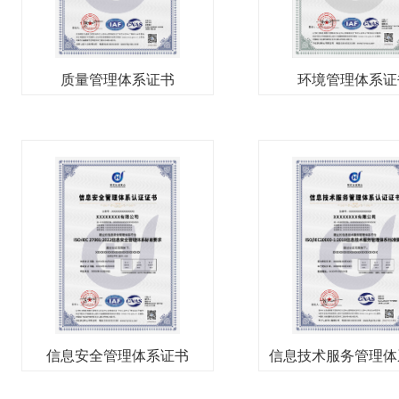
质量管理体系证书
环境管理体系证
信息安全管理体系证书
信息技术服务管理体