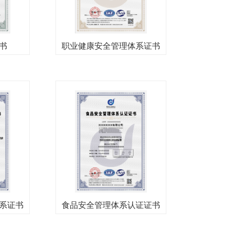
书
职业健康安全管理体系证书
系证书
食品安全管理体系认证证书