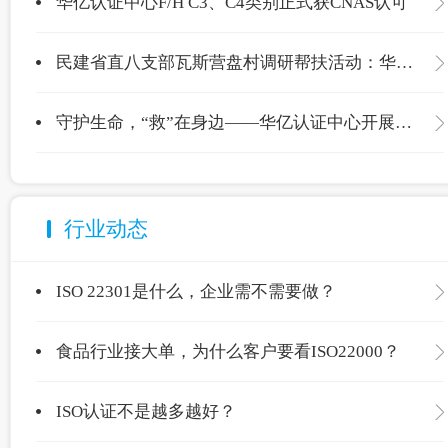
华亿认证中心F/H C3、C4类别正式获CNAS认可
民建省直八支部瓦斯营盘村调研帮扶活动：华亿认证中心爱心捐赠温暖校园
守护生命，“救”在身边——华亿认证中心开展应急救护专项培训
行业动态
ISO 22301是什么，企业需不需要做？
食品行业接大单，为什么客户要看ISO22000？
ISO认证不是越多越好？