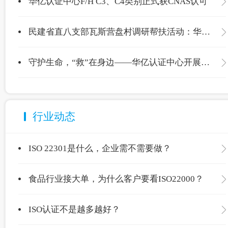
华亿认证中心F/H C3、C4类别正式获CNAS认可
民建省直八支部瓦斯营盘村调研帮扶活动：华亿认证中心爱心捐赠温暖校园
守护生命，“救”在身边——华亿认证中心开展应急救护专项培训
行业动态
ISO 22301是什么，企业需不需要做？
食品行业接大单，为什么客户要看ISO22000？
ISO认证不是越多越好？