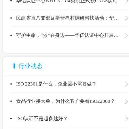
华亿认证中心F/H C3、C4类别正式获CNAS认可
民建省直八支部瓦斯营盘村调研帮扶活动：华亿认证中心爱心捐赠温暖校园
守护生命，“救”在身边——华亿认证中心开展应急救护专项培训
行业动态
ISO 22301是什么，企业需不需要做？
食品行业接大单，为什么客户要看ISO22000？
ISO认证不是越多越好？