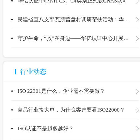
华亿认证中心F/H C3、C4类别正式获CNAS认可
民建省直八支部瓦斯营盘村调研帮扶活动：华亿认证中心爱心捐赠温暖校园
守护生命，“救”在身边——华亿认证中心开展应急救护专项培训
行业动态
ISO 22301是什么，企业需不需要做？
食品行业接大单，为什么客户要看ISO22000？
ISO认证不是越多越好？