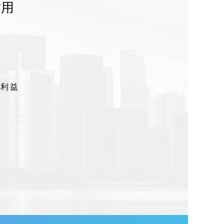
作用
的利益
力