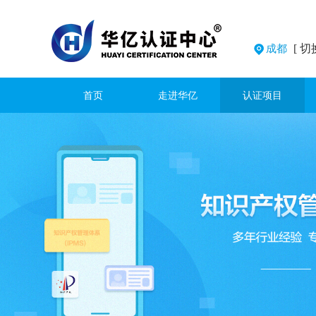
[ 切
成都
首页
走进华亿
认证项目