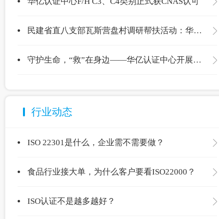
华亿认证中心F/H C3、C4类别正式获CNAS认可
民建省直八支部瓦斯营盘村调研帮扶活动：华亿认证中心爱心捐赠温暖校园
守护生命，“救”在身边——华亿认证中心开展应急救护专项培训
行业动态
ISO 22301是什么，企业需不需要做？
食品行业接大单，为什么客户要看ISO22000？
ISO认证不是越多越好？